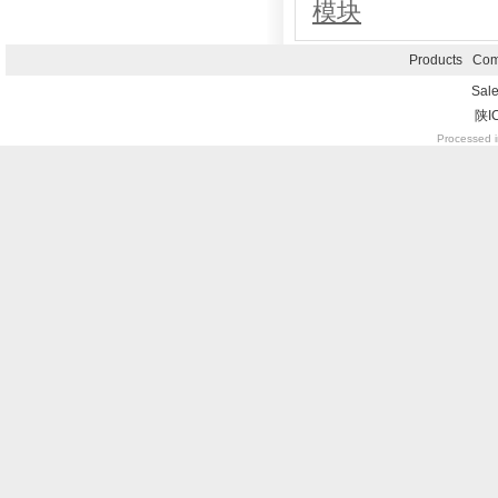
模块
Products
Com
Sal
陕I
Processed i