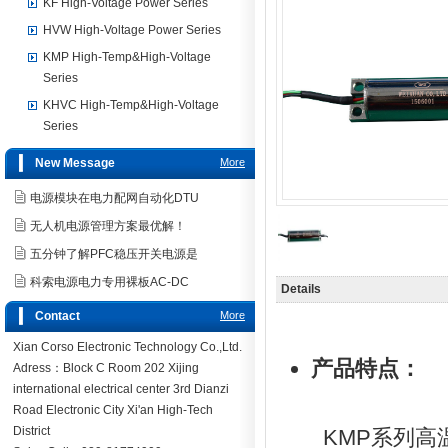
KF High-Voltage Power Series
2400V连续可调输出的高温高
HVW High-Voltage Power Series
KMP High-Temp&High-Voltage
Series
KHVC High-Temp&High-Voltage
Series
New Message
More
电源模块在电力配网自动化DTU
无人机电源管理方案最优解！
五分钟了解PFC稳压开关电源是
科索电源电力专用裸板AC-DC
Details
Contact
More
Xian Corso Electronic Technology Co.,Ltd.
产品特点：
Adress：Block C Room 202 Xijing
international electrical center 3rd Dianzi
Road Electronic City Xi'an High-Tech
District
KMP系列