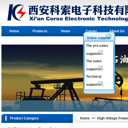
Home
Products
News
Career
About Us
Online support
The pre-sales
support
The sales
support
Technical
support
Product Category
Home
>>
High Voltage Powe
Temp&High-Voltage Series
>