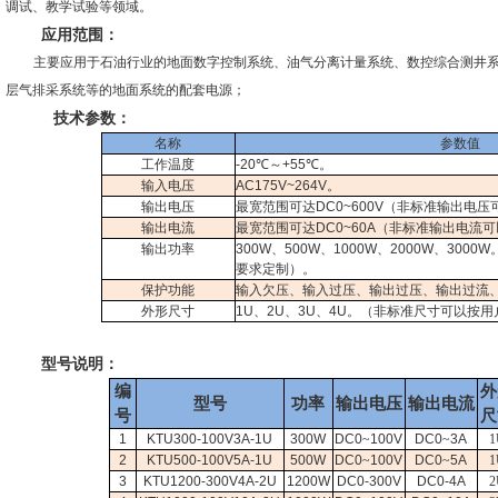
调试、教学试验等领域。
应用范围：
主要应用于石油行业的地面数字控制系统、油气分离计量系统、数控综合测井
层气排采系统等的地面系统的配套电源；
技术参数：
名称
参数值
工作温度
-20
℃～
+55
℃。
输入电压
AC175V~264V
。
输出电压
最宽范围可达
DC0~600V
（非标准输出电压
输出电流
最宽范围可达
DC0~60A
（非标准输出电流可
输出功率
300W
、
500W
、
1000W
、
2000W
、
3000W
要求定制）。
保护功能
输入欠压、输入过压、输出过压、输出过流
外形尺寸
1U
、
2U
、
3U
、
4U
。
（非标准尺寸可以按用
型号说明：
编
外
型号
功率
输出电压
输出电流
号
尺
1
KTU300-100V3A-1U
300W
DC0
~
100V
DC0
~
3A
1
2
KTU500-100V5A-1U
500W
DC0
~
100V
DC0
~
5A
1
3
KTU1200-300V4A-2U
1200W
DC0-300V
DC0-4A
2