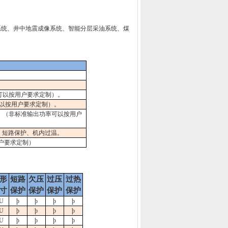
系统、井中地震成像系统、智能分层采油系统、煤
可以按用户要求定制）。
以按用户要求定制）。
。
（非标准输出功率可以按用户
、短路保护、机内过温。
户要求定制）
形
短路
欠压
过压
过热
寸
保护
保护
保护
保护
U
þ
þ
þ
þ
U
þ
þ
þ
þ
U
þ
þ
þ
þ