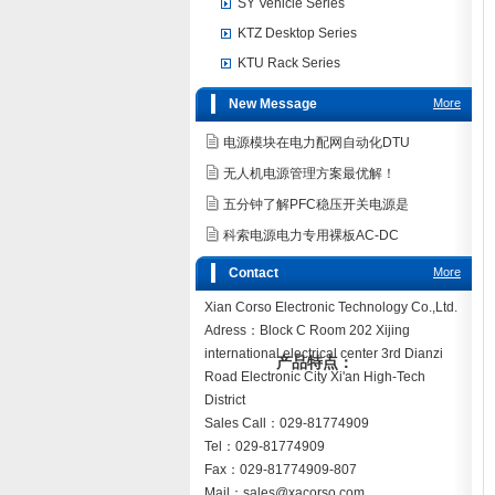
SY Vehicle Series
KTZ Desktop Series
KTU Rack Series
New Message
More
电源模块在电力配网自动化DTU
无人机电源管理方案最优解！
五分钟了解PFC稳压开关电源是
科索电源电力专用裸板AC-DC
Contact
More
Xian Corso Electronic Technology Co.,Ltd.
Adress：Block C Room 202 Xijing
international electrical center 3rd Dianzi
产品特点：
Road Electronic City Xi'an High-Tech
District
Sales Call：029-81774909
Tel：029-81774909
Fax：029-81774909-807
Mail：sales@xacorso.com