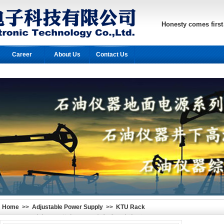
Honesty comes first
Career
About Us
Contact Us
Home
>>
Adjustable Power Supply
>>
KTU Rack
Series
>>
功率300瓦输出300V1A机架式1U直流可调