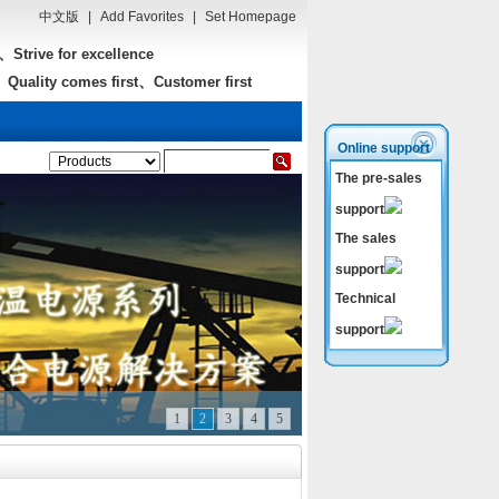
中文版
|
Add Favorites
|
Set Homepage
、
Strive for excellence
、
Quality comes first
Customer first
Online support
The pre-sales
support
The sales
support
Technical
support
1
2
3
4
5